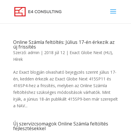
Online Számla feltöltés: Július 17-én érkezik az
új frissítés
Szerző:
admin
|
2018 júl 12
|
Exact Globe Next (HU)
,
Hírek
Az Exact blogján olvasható bejegyzés szerint július 17-
én, kedden érkezik az Exact Globe Next 415SP11 és
416SP4-hez a frissítés, melyben az Online Számla
feltöltéshez szükséges módosítások várhatók. Mint
írják, a június 18-án publikált 415SP9-ben már szerepelt
a NAV...
Új szervizcsomagok Online Számla feltöltés
fejlesztésekkel