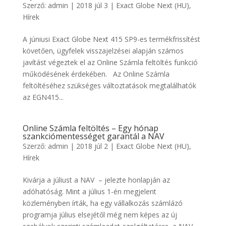
Szerző:
admin
|
2018 júl 3
|
Exact Globe Next (HU)
,
Hírek
A júniusi Exact Globe Next 415 SP9-es termékfrissítést
követően, ügyfelek visszajelzései alapján számos
javítást végeztek el az Online Számla feltöltés funkció
működésének érdekében. Az Online Számla
feltöltéséhez szükséges változtatások megtalálhatók
az EGN415...
Online Számla feltöltés – Egy hónap
szankciómentességet garantál a NAV
Szerző:
admin
|
2018 júl 2
|
Exact Globe Next (HU)
,
Hírek
Kivárja a júliust a NAV – jelezte honlapján az
adóhatóság. Mint a július 1-én megjelent
közleményben írták, ha egy vállalkozás számlázó
programja július elsejétől még nem képes az új