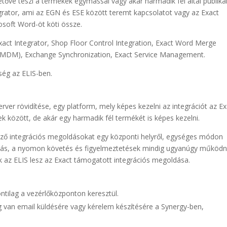
tővé teszi a termékek egymással vagy akár harmadik fél által publikál
tegrator, ami az EGN és ESE között teremt kapcsolatot vagy az Exact
osoft Word-öt köti össze.
xact Integrator, Shop Floor Control Integration, Exact Word Merge
CMDM), Exchange Synchronization, Exact Service Management.
ség az ELIS-ben.
erver rövidítése, egy platform, mely képes kezelni az integrációt az E
 között, de akár egy harmadik fél termékét is képes kezelni.
öző integrációs megoldásokat egy központi helyről, egységes módon
iválás, a nyomon követés és figyelmeztetések mindig ugyanúgy működn
k az ELIS lesz az Exact támogatott integrációs megoldása.
ntilag a vezérlőközponton keresztül.
g van email küldésére vagy kérelem készítésére a Synergy-ben,