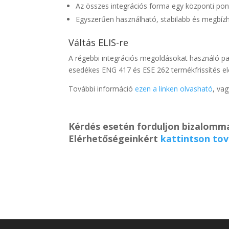
Az összes integrációs forma egy központi pont
Egyszerűen használható, stabilabb és megbízh
Váltás ELIS-re
A régebbi integrációs megoldásokat használó pa
esedékes ENG 417 és ESE 262 termékfrissítés elő
További információ
ezen a linken olvasható
, va
Kérdés esetén forduljon bizalomma
Elérhetőségeinkért
kattintson to