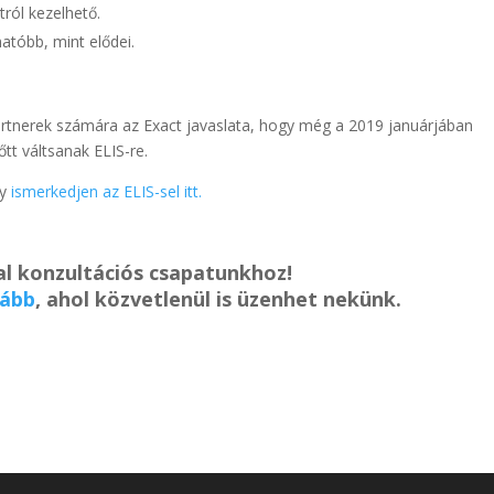
ról kezelhető.
atóbb, mint elődei.
rtnerek számára az Exact javaslata, hogy még a 2019 januárjában
tt váltsanak ELIS-re.
gy
ismerkedjen az ELIS-sel itt.
l konzultációs csapatunkhoz!
vább
, ahol közvetlenül is üzenhet nekünk.