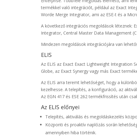
Enterprise. Többféle megoldás elérhető, ami lehe
termékkel való integrációt, például az Exact In
Worde Merge Integrator, ami az ESE-t és a Micr
A következő integrációs megoldások léteznek: E
Integrator, Central Master Data Management (
Mindezen megoldások integrációjára van lehető
ELIS
Az ELIS az Exact Exact Lightweight Integration S
Globe, az Exact Synergy vagy más Exact termékek
Az ELIS arra teremt lehetőséget, hogy a különb
kezelhesse. A telepítés, a konfiguráció, az akt
Az EGN 417 és ESE 262 termékfrissítés után csa
Az ELIS előnyei
Telepítés, aktiválás és megoldáskezelés közpo
Központi és proaktív naplózás során lehetősé
amennyiben hiba történik.