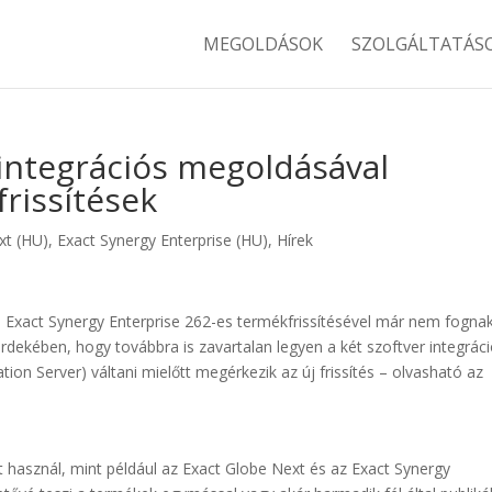
MEGOLDÁSOK
SZOLGÁLTATÁS
 integrációs megoldásával
frissítések
xt (HU)
,
Exact Synergy Enterprise (HU)
,
Hírek
 Exact Synergy Enterprise 262-es termékfrissítésével már nem fogna
dekében, hogy továbbra is zavartalan legyen a két szoftver integráci
ion Server) váltani mielőtt megérkezik az új frissítés – olvasható az
 használ, mint például az Exact Globe Next és az Exact Synergy