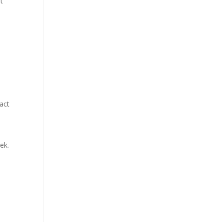
t
xact
ek.