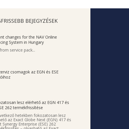
GFRISSEBB BEJEGYZÉSEK
nt changes for the NAV Online
icing System in Hungary
rom service pack...
zerviz csomagok az EGN és ESE
ióihoz
zatosan lesz elérhető az EGN 417 és
SE 262 termékfrissítése
vetkező hetekben fokozatosan lesz
hető az Exact Globe Next (EGN) 417 és
t Synergy Enterprise (ESE) 262
ékfrissítés – olvasható az Exact