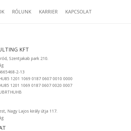
OK
RÓLUNK
KARRIER
KAPCSOLAT
ULTING KFT
ód, Szentjakab park 210.
ág
4665468-2-13
 HU85
1201 1069 0187 0607 0010 0000
HU85 1201 1069 0187 0607 0020 0007
: UBRTHUHB
t, Nagy Lajos király útja 117.
ág
AT