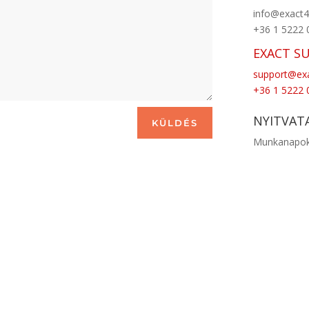
info@exact4
+36 1 5222 
EXACT S
support@exa
+36 1 5222 
NYITVAT
KÜLDÉS
Munkanapoko