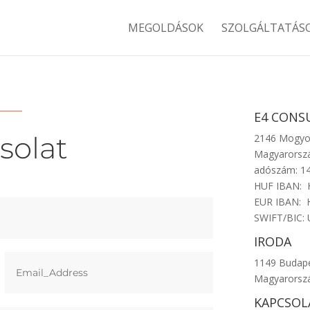
MEGOLDÁSOK
SZOLGÁLTATÁS
E4 CONS
solat
2146 Mogyor
Magyarorsz
adószám: 1
HUF IBAN:
EUR IBAN: 
SWIFT/BIC
IRODA
1149 Budapes
Magyarorsz
KAPCSOL