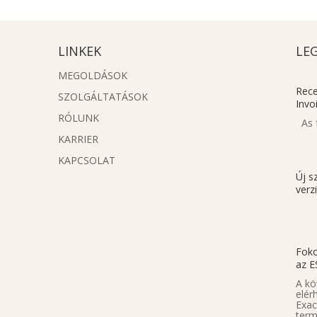
LINKEK
LE
MEGOLDÁSOK
Rece
SZOLGÁLTATÁSOK
Invo
RÓLUNK
As f
KARRIER
KAPCSOLAT
Új s
verz
Foko
az E
A kö
elér
Exac
term