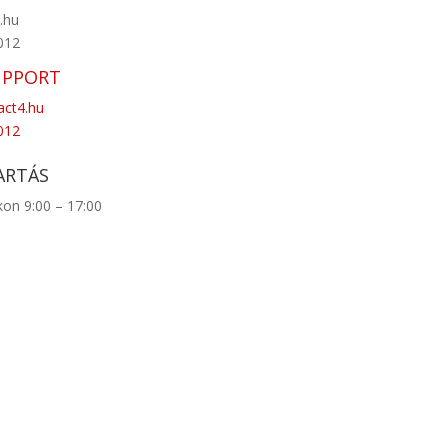
.hu
012
UPPORT
ct4.hu
012
ARTÁS
n 9:00 – 17:00