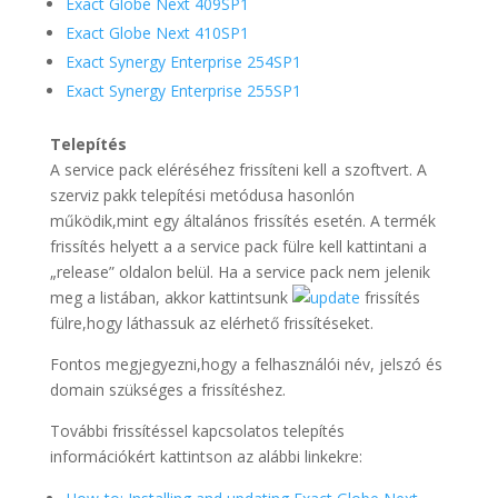
Exact Globe Next 409SP1
Exact Globe Next 410SP1
Exact Synergy Enterprise 254SP1
Exact Synergy Enterprise 255SP1
Telepítés
A service pack eléréséhez frissíteni kell a szoftvert. A
szerviz pakk telepítési metódusa hasonlón
működik,mint egy általános frissítés esetén. A termék
frissítés helyett a a service pack fülre kell kattintani a
„release” oldalon belül. Ha a service pack nem jelenik
meg a listában, akkor kattintsunk
frissítés
fülre,hogy láthassuk az elérhető frissítéseket.
Fontos megjegyezni,hogy a felhasználói név, jelszó és
domain szükséges a frissítéshez.
További frissítéssel kapcsolatos telepítés
információkért kattintson az alábbi linkekre: