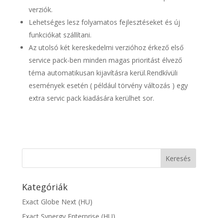
verziók.
Lehetséges lesz folyamatos fejlesztéseket és új
funkciókat szállítani.
Az utolsó két kereskedelmi verzióhoz érkező első
service pack-ben minden magas prioritást élvező
téma automatikusan kijavításra kerül.Rendkívüli
események esetén ( például törvény változás ) egy
extra servic pack kiadására kerülhet sor.
Kategóriák
Exact Globe Next (HU)
Exact Synergy Enterprise (HU)