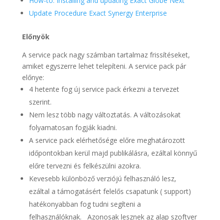
How-to: Installing and updating Exact Globe Next
Update Procedure Exact Synergy Enterprise
Előnyök
A service pack nagy számban tartalmaz frissítéseket,
amiket egyszerre lehet telepíteni. A service pack pár
előnye:
4 hetente fog új service pack érkezni a tervezet
szerint.
Nem lesz több nagy változtatás. A változásokat
folyamatosan fogják kiadni.
A service pack elérhetősége előre meghatározott
időpontokban kerül majd publikálásra, ezáltal könnyű
előre tervezni és felkészülni azokra.
Kevesebb különböző verziójú felhasználó lesz,
ezáltal a támogatásért felelős csapatunk ( support)
hatékonyabban fog tudni segíteni a
felhasználóknak. Azonosak lesznek az alap szoftver