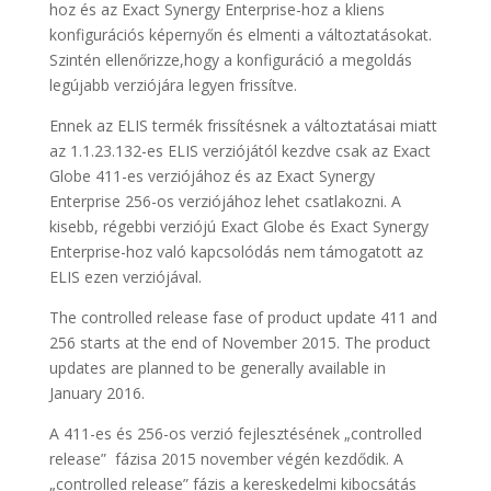
hoz és az Exact Synergy Enterprise-hoz a kliens
konfigurációs képernyőn és elmenti a változtatásokat.
Szintén ellenőrizze,hogy a konfiguráció a megoldás
legújabb verziójára legyen frissítve.
Ennek az ELIS termék frissítésnek a változtatásai miatt
az 1.1.23.132-es ELIS verziójától kezdve csak az Exact
Globe 411-es verziójához és az Exact Synergy
Enterprise 256-os verziójához lehet csatlakozni. A
kisebb, régebbi verziójú Exact Globe és Exact Synergy
Enterprise-hoz való kapcsolódás nem támogatott az
ELIS ezen verziójával.
The controlled release fase of product update 411 and
256 starts at the end of November 2015. The product
updates are planned to be generally available in
January 2016.
A 411-es és 256-os verzió fejlesztésének „controlled
release” fázisa 2015 november végén kezdődik. A
„controlled release” fázis a kereskedelmi kibocsátás