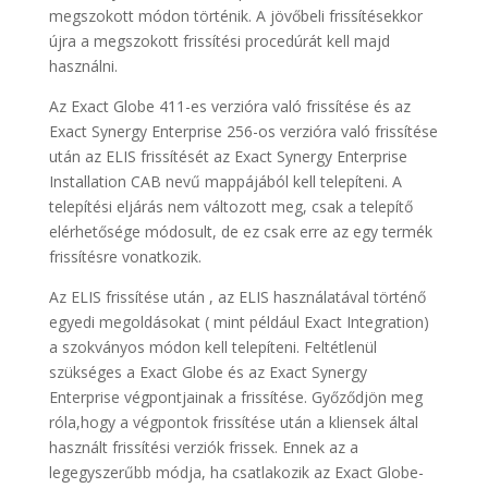
megszokott módon történik. A jövőbeli frissítésekkor
újra a megszokott frissítési procedúrát kell majd
használni.
Az Exact Globe 411-es verzióra való frissítése és az
Exact Synergy Enterprise 256-os verzióra való frissítése
után az ELIS frissítését az Exact Synergy Enterprise
Installation CAB nevű mappájából kell telepíteni. A
telepítési eljárás nem változott meg, csak a telepítő
elérhetősége módosult, de ez csak erre az egy termék
frissítésre vonatkozik.
Az ELIS frissítése után , az ELIS használatával történő
egyedi megoldásokat ( mint például Exact Integration)
a szokványos módon kell telepíteni. Feltétlenül
szükséges a Exact Globe és az Exact Synergy
Enterprise végpontjainak a frissítése. Győződjön meg
róla,hogy a végpontok frissítése után a kliensek által
használt frissítési verziók frissek. Ennek az a
legegyszerűbb módja, ha csatlakozik az Exact Globe-