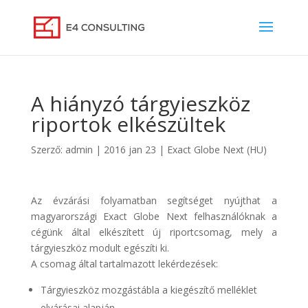
A hiányzó tárgyieszköz
riportok elkészültek
Szerző:
admin
|
2016 jan 23
|
Exact Globe Next (HU)
Az évzárási folyamatban segítséget nyújthat a
magyarországi Exact Globe Next felhasználóknak a
cégünk által elkészített új riportcsomag, mely a
tárgyieszköz modult egészíti ki.
A csomag által tartalmazott lekérdezések:
Tárgyieszköz mozgástábla a kiegészítő melléklet
elvárásai alapján,