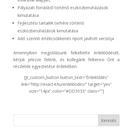
Pályázati forrásból történő eszközberuházások
kimutatása
Fejlesztési tartalék terhére történő
eszközberuházások kimutatása
Adó szerinti értékcsökkenés riport javított verziója
Amennyiben megoldásunk felkeltette érdeklődését,
kérjük jelezze felénk, és kollegánk felkeresi Önt a
részletek egyeztetése érdekében.
[jt_custom_button button_text=”Érdeklődés”
link=”http://exact4.hu/erdeklodes/” target=”yes”
size=”14px” color=”#DD3533″ class=””]