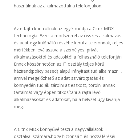
használnak az alkalmazottak a telefonjukon.
Az e fajta kontrollnak az egyik módja a Citrix MDX
technológia. Ezzel a módszerrel az összes alkalmazás
és adat egy különálló részébe kerül a telefonnak, teljes
mértékben leválasztva a személyes, privát
alkalmazásoktól és adatoktól a felhasználó telefonján.
Ennek köszönhetően az IT osztály teljes körű
házirend(policy based) alapú irányítást tud alkalmazni ,
amivel megelőzhető az adat szivárogtatás és
könnyedén tudják zárolni az eszközt, törölni annak
tartalmát vagy éppen titkosítani a rajta lévő
alkalmazásokat és adatokat, ha a helyzet úgy kívánja
meg.
A Citrix MDX könnyűvé teszi a nagyvállalatok IT
osztályai számára,hogy biztonsági és hozzáféréséi