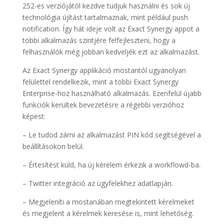
252-es verziójától kezdve tudjuk használni és sok új
technológia újítást tartalmaznak, mint például push
notification. Így hát ideje volt az Exact Synergy appot a
többi alkalmazás szintjére felfejleszteni, hogy a
felhasználók még jobban kedveljék ezt az alkalmazást.
Az Exact Synergy applikáció mostantól ugyanolyan
felülettel rendelkezik, mint a többi Exact Synergy
Enterprise-hoz használható alkalmazás. Ezenfelül újabb
funkciók kerültek bevezetésre a régebbi verzióhoz
képest:
– Le tudod zárni az alkalmazást PIN kód segítségével a
beállításokon belül.
– Értesítést küld, ha új kérelem érkezik a workflowd-ba.
– Twitter integráció az ügyfelekhez adatlapján.
– Megjeleníti a mostanában megtekintett kérelmeket
és megjelent a kérelmek keresése is, mint lehetőség.