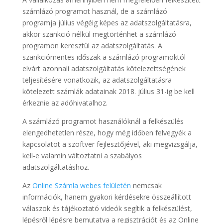
számlázó programot használ, de a számlázó
programja július végéig képes az adatszolgáltatásra,
akkor szankció nélkül megtörténhet a számlázó
programon keresztül az adatszolgáltatás. A
szankciómentes időszak a számlázó programoktól
elvárt azonnali adatszolgáltatás kötelezettségének
teljesítésére vonatkozik, az adatszolgáltatásra
kötelezett számlák adatainak 2018. július 31-ig be kell
érkeznie az adóhivatalhoz.
A számlázó programot használóknál a felkészülés
elengedhetetlen része, hogy még időben felvegyék a
kapcsolatot a szoftver fejlesztőjével, aki megvizsgálja,
kell-e valamin változtatni a szabályos
adatszolgáltatáshoz.
Az
Online Számla webes felületén
nemcsak
információk, hanem gyakori kérdésekre összeállított
válaszok és tájékoztató videók segítik a felkészülést,
lépésről lépésre bemutatva a regisztrációt és az Online