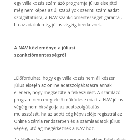
egy vállalkozás számlázó programja július elsejétől
még nem képes az új szabályok szerinti számlaadat-
szolgáltatásra, a NAV szankciómentességet garantál,
ha az adatok még július végéig beérkeznek.
A NAV közleménye a júliusi
szankciómentességről
„Előfordulhat, hogy egy vállalkozás nem áll készen
július elsején az online adatszolgáltatásra annak
ellenére, hogy megkezdte a felkészülést. A számlázó
program nem megfelelő működése miatt a NAV július
végéig nem bírságolja az adatszolgáltatás
mulasztását, ha az adott cég képviselője regisztrál az
Online Számla rendszerben és a számlaadatok július
végéig, utólag megérkeznek a NAV-hoz.
A vállalkozás amennyiben nem megfelelően felkészített