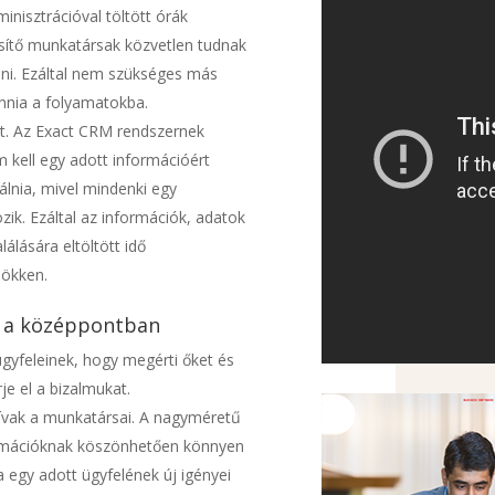
nisztrációval töltött órák
sítő munkatársak közvetlen tudnak
dni. Ezáltal nem szükséges más
onnia a folyamatokba.
kat. Az Exact CRM rendszernek
kell egy adott információért
nálnia, mivel mindenki egy
ik. Ezáltal az információk, adatok
álására eltöltött idő
ökken.
i a középpontban
yfeleinek, hogy megérti őket és
je el a bizalmukat.
ívak a munkatársai. A nagyméretű
rmációknak köszönhetően könnyen
a egy adott ügyfelének új igényei