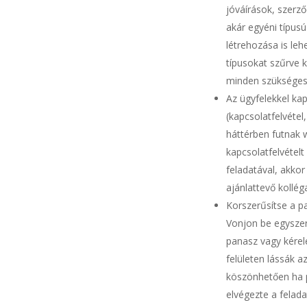
jóváírások, szerz
akár egyéni típu
létrehozása is l
típusokat szűrve k
minden szükséges
Az ügyfelekkel ka
(kapcsolatfelvétel
háttérben futnak w
kapcsolatfelvétel
feladatával, akko
ajánlattevő kollé
Korszerűsítse a p
Vonjon be egyszer
panasz vagy kére
felületen lássák a
köszönhetően ha 
elvégezte a felad