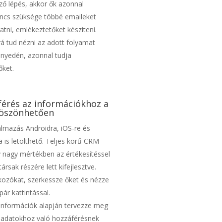
ző lépés, akkor ők azonnal
Nincs szüksége többé emaileket
gatni, emlékeztetőket készíteni.
rá tud nézni az adott folyamat
nnyedén, azonnal tudja
őket.
férés az információkhoz a
öszönhetően
lmazás Androidra, iOS-re és
is letölthető. Teljes körű CRM
 nagy mértékben az értékesítéssel
rsak részére lett kifejlesztve.
lkozókat, szerkessze őket és nézze
pár kattintással.
t információk alapján tervezze meg
éladatokhoz való hozzáférésnek