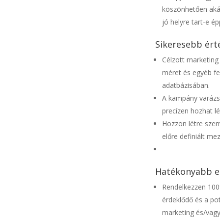
köszönhetően akár
jó helyre tart-e é
Sikeresebb ért
Célzott marketing 
méret és egyéb fe
adatbázisában.
A kampány varázsl
precízen hozhat lé
Hozzon létre sze
előre definiált mez
Hatékonyabb e
Rendelkezzen 100%
érdeklődő és a pot
marketing és/vagy 