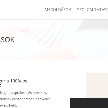
MEGOLDÁSOK
SZOLGÁLTATÁS
ÁSOK
er a 100%-os
t
légája naprakész és precíz. Az
cióknak köszönhetően a tévedés,
elkerülhető.