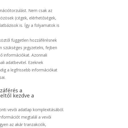
rmációtorzulást. Nem csak az
közösek (cégek, elérhetőségek,
atbázisok is. Így a folyamatok is
zköztől független hozzáférésnek
szükséges jegyzetelni, fejben
dő információkat. Azonnali
li adatbevitel. Ezeknek
ig a legfrissebb információkat
sai.
záférés a
eltől kezdve a
onti vevői adatlap komplexitásából.
nformációt megtalál a vevői
egyen az akár tranzakciók,