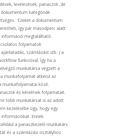
ődések, levelezések, panaszok ,de
sú dokumentum kategóriák
ehetséges. Ezeket a dokumentum
eresheti, így pár másodperc alatt
 információ megtalálható.
pcsolatos folyamatok
, ajánlatadás, számlázást stb. ) a
orkflow funkcióval. Így ha a
t elvégző munkatársa végzett a
r a munkafolyamat átkerül az
ga munkafolyamatai közé.
anaszok és kérelmek folyamatait.
re több munkatársat is az adott
lem kezelésébe úgy, hogy egy
z információkat. Ennek
például a panaszkezelő munkatárs
atát és a számlázási osztályhoz