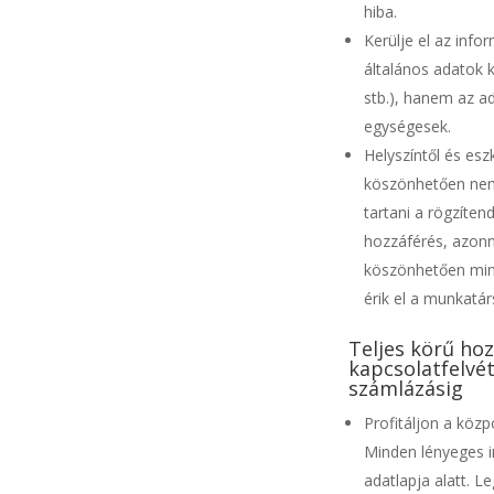
hiba.
Kerülje el az info
általános adatok 
stb.), hanem az ad
egységesek.
Helyszíntől és es
köszönhetően nem 
tartani a rögzíten
hozzáférés, azonna
köszönhetően mind
érik el a munkatár
Teljes körű hoz
kapcsolatfelvét
számlázásig
Profitáljon a közp
Minden lényeges i
adatlapja alatt. L