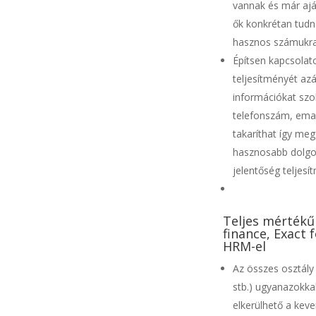
vannak és már aján
ők konkrétan tudn
hasznos számukra
Építsen kapcsolat
teljesítményét azá
információkat szol
telefonszám, email
takaríthat így meg
hasznosabb dolgok
jelentőség teljes
Teljes mértékű 
finance, Exact 
HRM-el
Az összes osztály 
stb.) ugyanazokkal
elkerülhető a keve