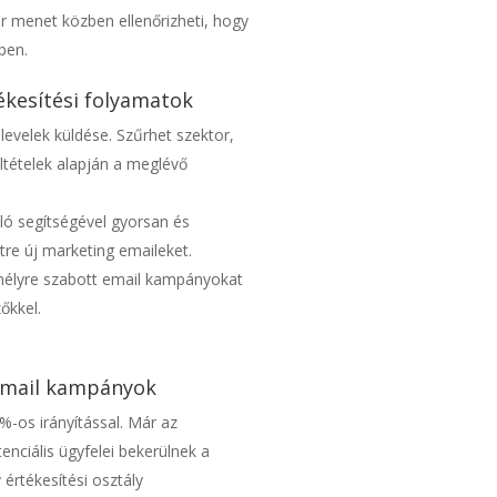
 menet közben ellenőrizheti, hogy
ppen.
ékesítési folyamatok
levelek küldése. Szűrhet szektor,
ltételek alapján a meglévő
ó segítségével gyorsan és
tre új marketing emaileket.
mélyre szabott email kampányokat
őkkel.
mail kampányok
-os irányítással. Már az
enciális ügyfelei bekerülnek a
értékesítési osztály