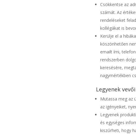
Csökkentse az admi
számát. Az értéke
rendeléseket fela
kollégákat is bev
Kerülje el a hibá
köszönhetően nem 
emailt írni, telefo
rendszerben dolgoz
keresésére, megtal
nagymértékben cs
Legyenek vevő
Mutassa meg az üg
az igényeiket, nyer
Legyenek produkt
és egységes info
kiszűrheti, hogy h