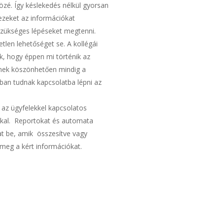
zé. Így késlekedés nélkül gyorsan
 ezeket az információkat
 szükséges lépéseket megtenni.
tlen lehetőséget se. A kollégái
k, hogy éppen mi történik az
nnek köszönhetően mindig a
ban tudnak kapcsolatba lépni az
az ügyfelekkel kapcsolatos
al. Reportokat és automata
hat be, amik összesítve vagy
k meg a kért információkat.