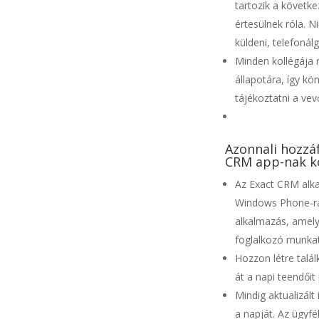
tartozik a követke
értesülnek róla. 
küldeni, telefonál
Minden kollégája 
állapotára, így kö
tájékoztatni a vev
Azonnali hozzá
CRM app-nak k
Az Exact CRM alka
Windows Phone-ra 
alkalmazás, amely
foglalkozó munkatá
Hozzon létre talá
át a napi teendőit 
Mindig aktualizál
a napját. Az ügyf