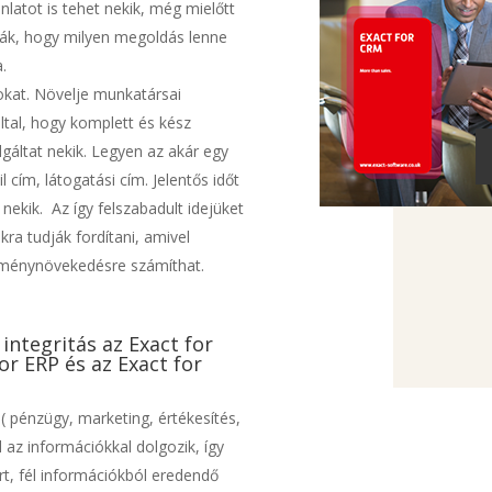
latot is tehet nekik, még mielőtt
ák, hogy milyen megoldás lenne
.
okat. Növelje munkatársai
ltal, hogy komplett és kész
gáltat nekik. Legyen az akár egy
 cím, látogatási cím. Jelentős időt
 nekik. Az így felszabadult idejüket
ra tudják fordítani, amivel
ítménynövekedésre számíthat.
integritás az Exact for
for ERP és az Exact for
( pénzügy, marketing, értékesítés,
 az információkkal dolgozik, így
rt, fél információkból eredendő