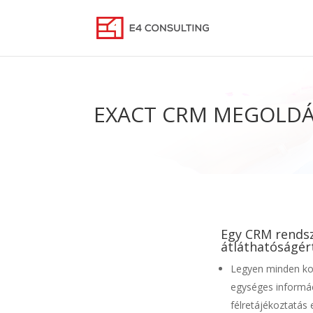
EXACT CRM MEGOLD
Egy CRM rendsz
átláthatóságér
Legyen minden kol
egységes informá
félretájékoztatás 