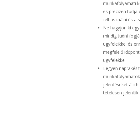
munkafolyamati kö
és precízen tudja
felhasználni és a
Ne hagyjon ki egye
mindig tudni fogjá
ügyfeleikkel és e
megfelelő időpont
ügyfelekkel.
Legyen naprakész 
munkafolyamatokk
jelentéseket állít
tételesen jeleníti