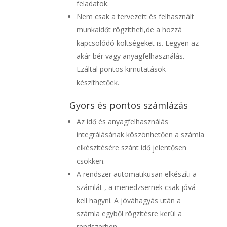
feladatok.
Nem csak a tervezett és felhasznált
munkaidőt rögzítheti,de a hozzá
kapcsolódó költségeket is. Legyen az
akár bér vagy anyagfelhasználás.
Ezáltal pontos kimutatások
készíthetőek.
Gyors és pontos számlázás
Az idő és anyagfelhasználás
integrálásának köszönhetően a számla
elkészítésére szánt idő jelentősen
csökken.
A rendszer automatikusan elkészíti a
számlát , a menedzsernek csak jóvá
kell hagyni. A jóváhagyás után a
számla egyből rögzítésre kerül a
rendszerben.