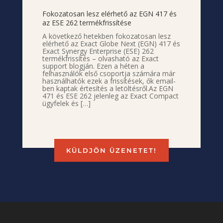
Fokozatosan lesz elérhető az EGN 417 és
az ESE 262 termékfrissítése
A következő hetekben fokozatosan lesz
elérhető az Exact Globe Next (EGN) 417 és
Exact Synergy Enterprise (ESE) 262
termékfrissítés – olvasható az Exact
support blogján. Ezen a héten a
felhasználók első csoportja számára már
használhatók ezek a frissítések, ők email-
ben kaptak értesítés a letöltésről.Az EGN
471 és ESE 262 jelenleg az Exact Compact
ügyfelek és […]
KÜLDJÖN ÜZENETET!